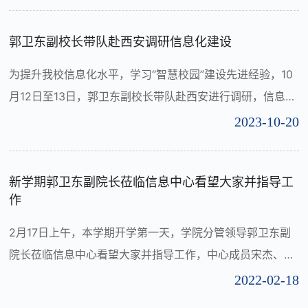
主题，集结多方行业专家学者，共同探讨当前高校构建数字
化运营服务时所面临的挑战及其解决方案。来自太原理工大
郭卫东副校长带队赴西安调研信息化建设
学、山西大学、山西财经大学、山西农业大学、山西师范大
为提升我校信息化水平，学习“智慧校园”建设先进经验，10
学、太原工业...
月12日至13日，郭卫东副校长带队赴西安进行调研，信息中
心副主任安剑峰及相关技术人员参加。调研组赴西北大学和
2023-10-20
西安交通大学，学习了解相关高校信息化建设过程中的先进
理念和做法；考察了西安新路网络科技有限公司，就校园无
新学期郭卫东副院长莅临信息中心看望大家并指导工
线网络建设进行了沟通交流。 （参观西安新路网络科技有限
作
公司）西北大学信息化建设和管理处（网络和数据中心）主
任贺小伟介...
2月17日上午，本学期开学第一天，学院分管领导郭卫东副
院长莅临信息中心看望大家并指导工作，中心成员宋杰、王
治国、王江滨、闫文斌、李鑫、张九天、郝雅丽参加了会
2022-02-18
议。郭院长首先给大家拜年，对春节期间仍坚守工作岗位的