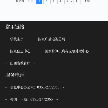
...
共55条
上页
1
2
3
4
5
11
下页
察各项任务，为学校顺利通过教育部本科教学工作合格评估
奠定扎实基础。 二、组织机构和工作职责 评估工作领
导组 ...
常用链接
学校主页
国家广播电视总局
国家信息中心
国家计算机病毒应急处理中心
山西省教育厅
服务电话
信息中心办公室：0351-2772360
校园一卡通：0351-2772365