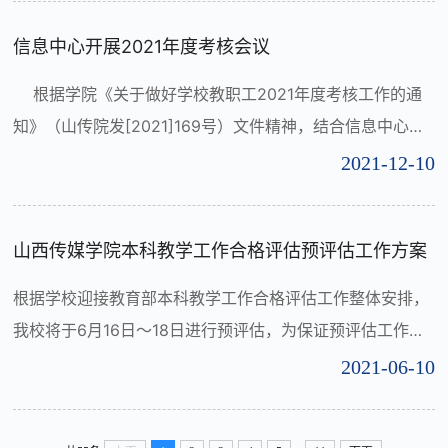
中心成员表示感谢。中心安剑峰副主任汇报了2022年的工
信息中心开展2021年度考核会议
作思路、计划和安排。郭院长对中心工作进行了充分肯定，
希望大家把之前的扫尾工作做好，按照学校疫情防控和安全
根据学院《关于做好学校教职工2021年度考核工作的通
稳定工作的主体责任...
知》（山传院发[2021]169号）文件精神，结合信息中心实
际，12月10日下午，在中心会议室进行中心2021年度考
2021-12-10
核。中心成员宋杰、王治国、王江滨、闫文斌、李鑫、张九
天、郝雅丽参加了会议。 安剑峰副主任主持召开会议，会议
山西传媒学院本科教学工作合格评估预评估工作方案
主要有以下内容：一、安剑峰副主任首先将中心所属公共教
学党总支年度考核实施方案做介绍，其次中心人员就本年度
根据学校迎接教育部本科教学工作合格评估工作整体安排，
的工作总结分别进...
我校将于6月16日～18日进行预评估，为保证预评估工作顺
利进行，明确任务，特制定本方案。 一、工作目标
2021-06-10
全校上下团结一心、通力协作、真抓实干，以必胜的信
心、昂扬的斗志、扎实的工作，圆满完成预评估专家进校考