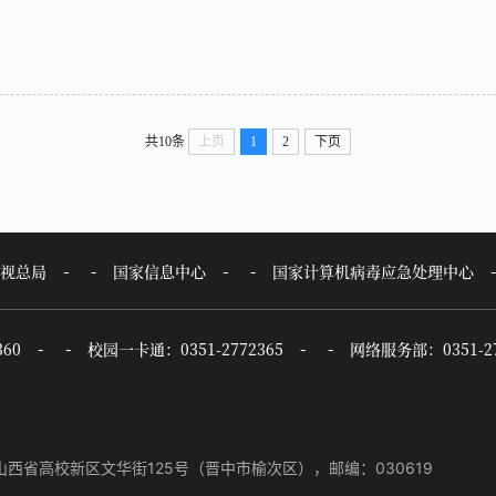
共10条
上页
1
2
下页
视总局
国家信息中心
国家计算机病毒应急处理中心
60
校园一卡通：0351-2772365
网络服务部：0351-27
西省高校新区文华街125号（晋中市榆次区），邮编：030619