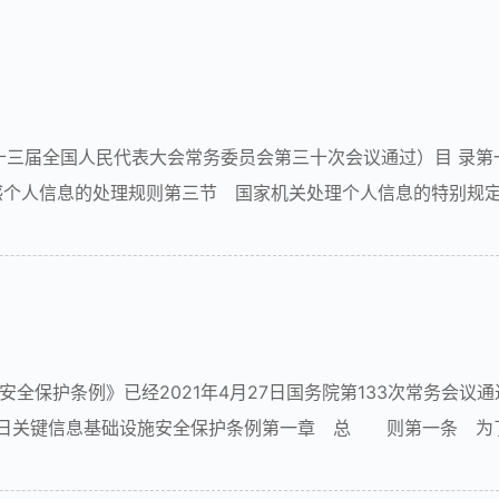
第十三届全国人民代表大会常务委员会第三十次会议通过）目 录第
感个人信息的处理规则第三节 国家机关处理个人信息的特别规
的权利第五章 个人信息处理者的义务第六章 履行个人信息保
安全保护条例》已经2021年4月27日国务院第133次常务会议
月30日关键信息基础设施安全保护条例第一章 总 则第一条 
网络安全法》，制定本条例。第二条 本条例所称关键信息基础